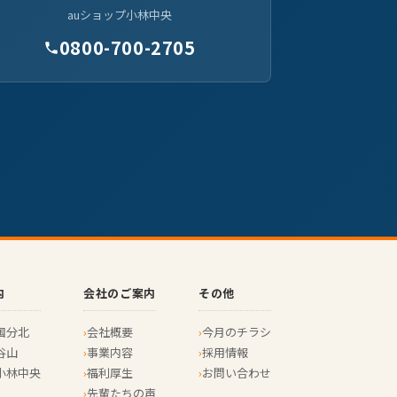
auショップ小林中央
0800-700-2705
内
会社のご案内
その他
国分北
会社概要
今月のチラシ
谷山
事業内容
採用情報
小林中央
福利厚生
お問い合わせ
先輩たちの声